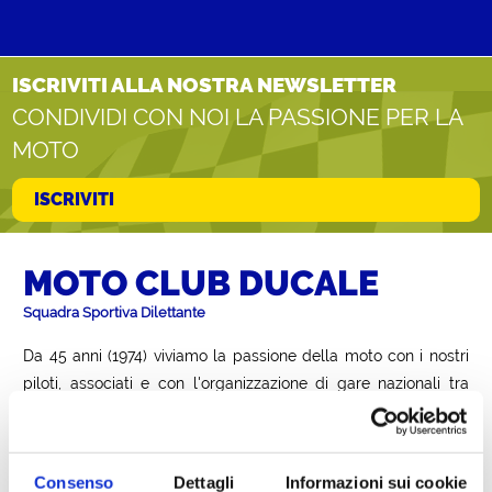
ISCRIVITI ALLA NOSTRA NEWSLETTER
CONDIVIDI CON NOI LA PASSIONE PER LA
MOTO
ISCRIVITI
MOTO CLUB DUCALE
Squadra Sportiva Dilettante
Da 45 anni (1974) viviamo la passione della moto con i nostri
piloti, associati e con l'organizzazione di gare nazionali tra
Selettive e Campionato Italiano Sp e Trofeo Motoestate dal
1993.
Siamo sempre pronti ad aiutare appassionati e piloti,
condividendo la passione per le corse.
Consenso
Dettagli
Informazioni sui cookie