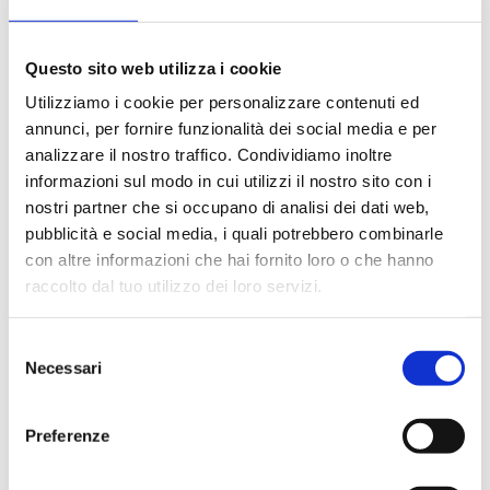
ULTIME NEWS
Questo sito web utilizza i cookie
Utilizziamo i cookie per personalizzare contenuti ed
annunci, per fornire funzionalità dei social media e per
analizzare il nostro traffico. Condividiamo inoltre
informazioni sul modo in cui utilizzi il nostro sito con i
nostri partner che si occupano di analisi dei dati web,
pubblicità e social media, i quali potrebbero combinarle
con altre informazioni che hai fornito loro o che hanno
raccolto dal tuo utilizzo dei loro servizi.
Selezione
Necessari
del
05/07/2026 00.00.00
consenso
SHOW A MODENA PER R3 MOTOESTATE
Preferenze
Belle gare e piloti ducali sugli scudi